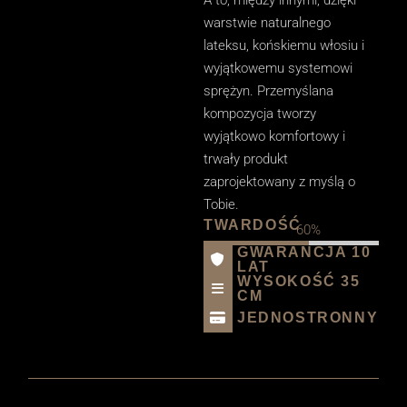
A to, między innymi, dzięki
warstwie naturalnego
lateksu, końskiemu włosiu i
wyjątkowemu systemowi
sprężyn. Przemyślana
kompozycja tworzy
wyjątkowo komfortowy i
trwały produkt
zaprojektowany z myślą o
Tobie.
TWARDOŚĆ
60%
GWARANCJA 10
LAT
WYSOKOŚĆ 35
CM
JEDNOSTRONNY