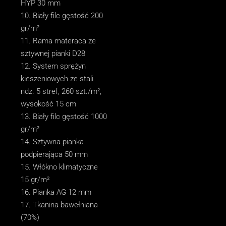
HYP 30 mm
Biały filc gęstość 200
gr/m²
Rama materaca ze
sztywnej pianki D28
System sprężyn
kieszeniowych ze stali
ndz. 5 stref, 260 szt./m²,
wysokość 15 cm
Biały filc gęstość 1000
gr/m²
Sztywna pianka
podpierająca 50 mm
Włókno klimatyczne
15 gr/m²
Pianka AG 12 mm
Tkanina bawełniana
(70%)